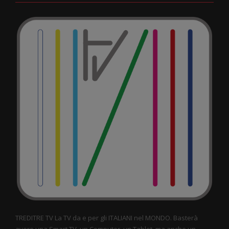
TREDITRE TV La TV da e per gli ITALIANI nel MONDO. Basterà
avere una Smart TV, un Computer, un Tablet, ma anche un