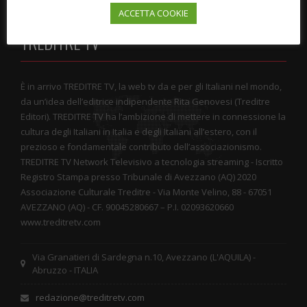
ACCETTA COOKIE
TREDITRE TV
È in arrivo TREDITRE TV, la web tv da e per gli Italiani nel mondo,
da un’idea dell’editrice indipendente Rita Genovesi (Treditre
Editori). TREDITRE TV ha l’ambizione di mettere in connessione la
cultura degli Italiani in Italia e degli Italiani all’estero, con il
prezioso e fondamentale contributo dell’associazionismo.
TREDITRE TV Network Televisivo a tecnologia streaming - Iscritto
Registro Stampa presso Tribunale di Avezzano (AQ) 2020
Associazione Culturale Treditre - Via Monte Velino, 88 - 67051
AVEZZANO (AQ) - CF. 90045280667 – P.I. 02093620660
www.treditretv.com
Via Granatieri di Sardegna n.10, Avezzano (L'AQUILA) -
Abruzzo - ITALIA
redazione@treditretv.com