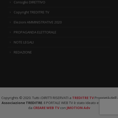
Consiglio DIRETTIVO
Copyright TREDITRE TV
Elezioni AMMINISTRATIVE 2020
PROPAGANDA ELETTORALE
NOTE LEGALI
REDAZIONE
Copyrights © 2020. Tutti i DIRITTI RISERVATI a
TREDITRE TV
Proprietà dell'
Associazione TREDITRE
. Il PORTALE WEB TV è stato Ideato e Realizzato
da
CREARE WEB TV
con
JMOTION Adv