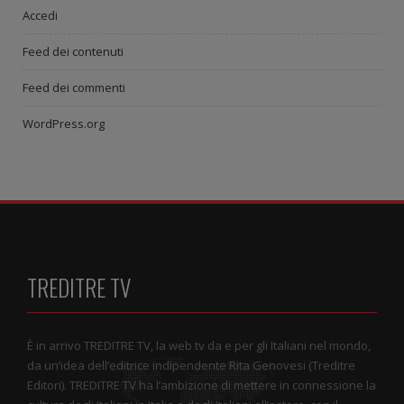
Accedi
Feed dei contenuti
Feed dei commenti
WordPress.org
TREDITRE TV
È in arrivo TREDITRE TV, la web tv da e per gli Italiani nel mondo,
da un’idea dell’editrice indipendente Rita Genovesi (Treditre
Editori). TREDITRE TV ha l’ambizione di mettere in connessione la