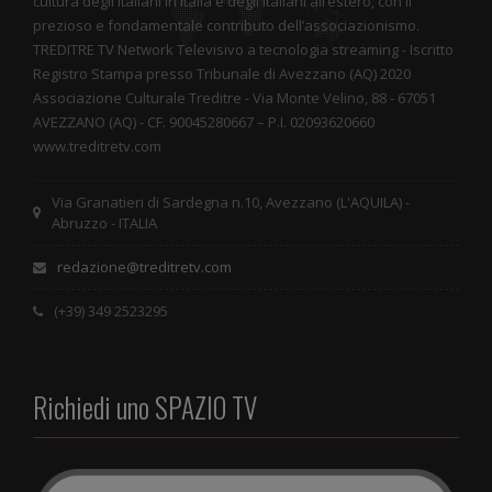
cultura degli Italiani in Italia e degli Italiani all’estero, con il
prezioso e fondamentale contributo dell’associazionismo.
TREDITRE TV Network Televisivo a tecnologia streaming - Iscritto
Registro Stampa presso Tribunale di Avezzano (AQ) 2020
Associazione Culturale Treditre - Via Monte Velino, 88 - 67051
AVEZZANO (AQ) - CF. 90045280667 – P.I. 02093620660
www.treditretv.com
Via Granatieri di Sardegna n.10, Avezzano (L'AQUILA) -
Abruzzo - ITALIA
redazione@treditretv.com
(+39) 349 2523295
Richiedi uno SPAZIO TV