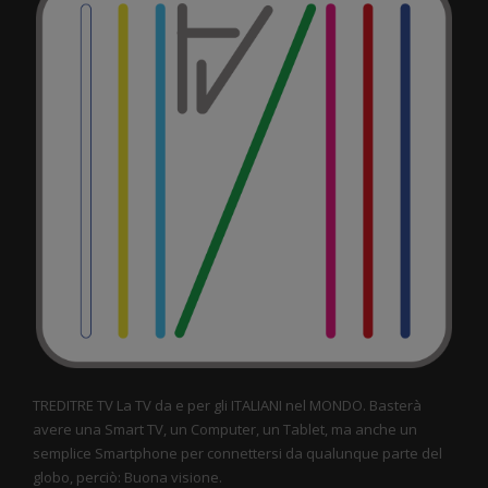
TREDITRE TV La TV da e per gli ITALIANI nel MONDO. Basterà
avere una Smart TV, un Computer, un Tablet, ma anche un
semplice Smartphone per connettersi da qualunque parte del
globo, perciò: Buona visione.