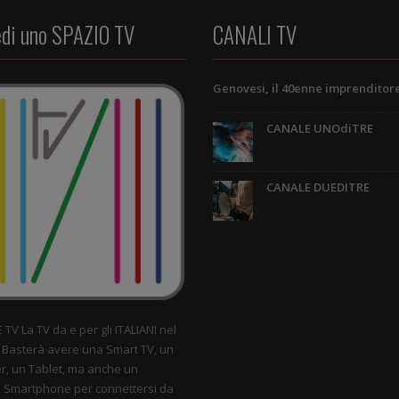
edi uno SPAZIO TV
CANALI TV
CANALE UNOdiTRE
CANALE DUEDITRE
TV La TV da e per gli ITALIANI nel
Basterà avere una Smart TV, un
, un Tablet, ma anche un
 Smartphone per connettersi da