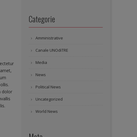
Categorie
Amministrative
Canale UNOdiTRE
Media
ectetur
 amet,
News
psum
llis.
Political News
m dolor
vallis
Uncategorized
is.
World News
Meta