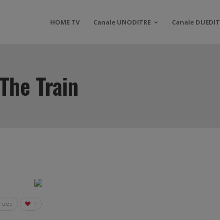
HOME TV
Canale UNODITRE
Canale DUEDIT
 The Train
rized
1