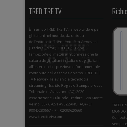
TREDITRE TV
Richi
È in arrivo TREDITRE TV, la web tv da e per
gli Italiani nel mondo, da un’idea
dell’editrice indipendente Rita Genovesi
(Treditre Editori). TREDITRE TV ha
l’ambizione di mettere in connessione la
cultura degli Italiani in Italia e degli Italiani
all’estero, con il prezioso e fondamentale
contributo dell’associazionismo. TREDITRE
TV Network Televisivo a tecnologia
streaming - Iscritto Registro Stampa presso
Tribunale di Avezzano (AQ) 2020
Associazione Culturale Treditre - Via Monte
Velino, 88 - 67051 AVEZZANO (AQ) - CF.
TREDITRE 
90045280667 – P.I. 02093620660
MONDO. 
www.treditretv.com
Computer
semplice