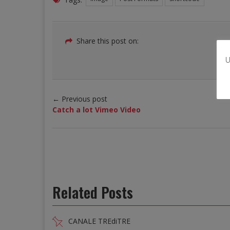
Share this post on:
U
← Previous post
Catch a lot Vimeo Video
Related Posts
CANALE TREdiTRE