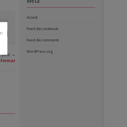
Accedi
Feed dei contenuti
ri
0
Feed dei commenti
WordPress.org
t post →
t Format