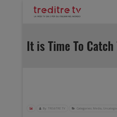
It is Time To Catch
By:
TREdiTRE TV
Categories:
Media
,
Uncatego