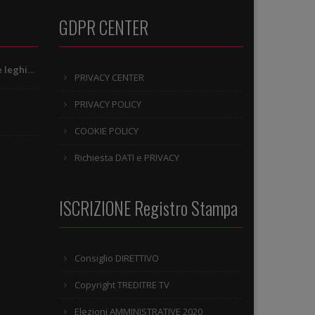
GDPR CENTER
Genovesi, il 40enne imprenditore leghista, secondo le Camere di Commercio e una lettera a lui indirizzata
PRIVACY CENTER
PRIVACY POLICY
COOKIE POLICY
Richiesta DATI e PRIVACY
ISCRIZIONE Registro Stampa
Consiglio DIRETTIVO
Copyright TREDITRE TV
Elezioni AMMINISTRATIVE 2020